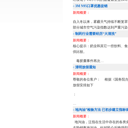
3M N95口罩优惠促销
4
新闻概要：
自入冬以来，雾霾天气持续不断笼罩
部分城市空气污染指数达到严重污染
制药行业需要经历“大清洗”
4
新闻概要：
核心提示：奶业和其它一些饮料、食
供比较。
毒胶囊事件再次…
清明放假通知
4
新闻概要：
尊敬的各位客户： 根据《国务院办公
放假安排如下
：
…
地沟油”检验方法 已初步建立指标
4
新闻概要：
地沟油，泛指在生活中存在的各类
走险销售地沟油。针对民众反映强烈的