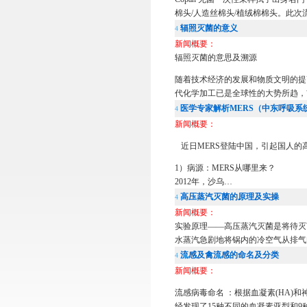
棉头/人造丝棉头/植绒棉棉头。此
辐照灭菌的意义
4
新闻概要：
辐照灭菌的意思及溯源
随着技术经济的发展和物质文明的提
代化学加工已是全球性的大势所趋，
医学专家解析MERS（中东呼吸系
4
新闻概要：
近日MERS登陆中国，引起国人的
1）病源：MERS从哪里来？
2012年，沙乌…
高压蒸汽灭菌的原理及实操
4
新闻概要：
实验原理——高压蒸汽灭菌是将待灭
水蒸汽急剧地将锅内的冷空气从排气
流感及禽流感的命名及分类
4
新闻概要：
流感病毒命名 ：根据血凝素(HA)
经发现了15种不同的血凝素亚型和9